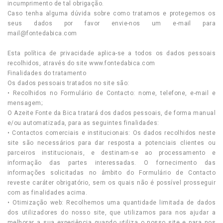
incumprimento de tal obrigação.
Caso tenha alguma dúvida sobre como tratamos e protegemos os
seus dados por favor envie-nos um e-mail para
mail@fontedabica.com
Esta política de privacidade aplica-se a todos os dados pessoais
recolhidos, através do site
www.fontedabica.com
Finalidades do tratamento
Os dados pessoais tratados no site são:
• Recolhidos no Formulário de Contacto: nome, telefone, e-mail e
mensagem;
O Azeite Fonte da Bica tratará dos dados pessoais, de forma manual
e/ou automatizada, para as seguintes finalidades:
• Contactos comerciais e institucionais: Os dados recolhidos neste
site são necessários para dar resposta a potenciais clientes ou
parceiros institucionais, e destinam-se ao processamento e
informação das partes interessadas. O fornecimento das
informações solicitadas no âmbito do Formulário de Contacto
reveste caráter obrigatório, sem os quais não é possível prosseguir
com as finalidades acima.
• Otimização web: Recolhemos uma quantidade limitada de dados
dos utilizadores do nosso site, que utilizamos para nos ajudar a
melhorar a sua experiência quando utiliza o nosso site e para nos