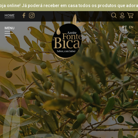
 online! Já poderá receber em casa todos os produtos que adora, e
HOME
LOGIN / REGISTAR
PT
EN
MENU
ENTRAR COM O FACEBOOK
OU
RECUPERAR PASSWORD
CRIAR NOVO CLIENTE