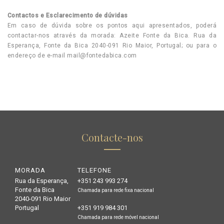
Contactos e Esclarecimento de dúvidas
Em caso de dúvida sobre os pontos aqui apresentados, poderá
contactar-nos através da morada: Azeite Fonte da Bica. Rua da
Esperança, Fonte da Bica 2040-091 Rio Maior, Portugal; ou para o
endereço de e-mail
mail@fontedabica.com
Contacte-nos
MORADA
TELEFONE
Rua da Esperança,
+351 243 993 274
Fonte da Bica
Chamada para rede fixa nacional
2040-091 Rio Maior
Portugal
+351 919 984 301
Chamada para rede móvel nacional