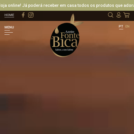
line! Já poderá receber em casa todos os produtos que adora, expe
HOME
LOGIN / REGISTAR
PT
EN
MENU
ENTRAR COM O FACEBOOK
OU
RECUPERAR PASSWORD
CRIAR NOVO CLIENTE