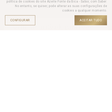
política de cookies do site Azeite Fonte da Bica - Sabor, com Saber.
No entanto, se quiser, pode alterar as suas configurações de
cookies a qualquer momento.
CONFIGURAR
ACEITAR TUDO
Azeite Aromatizado para Peixe
250ml
INÍCIO |
PRODUTOS |
AZEITE |
Com azeite virgem extra como base, esse azeite aromatizado
combina a frescura do tomilho-limão, do endro, do alho, do
gengibre e do mix de pimentas.
Ideal para temperar peixe, seja grelhado, assado no forno ou
cozido.
Conservar ao abrigo de calor e da luz.
-
+
QTD.
5,50
€
PREÇO UNI.