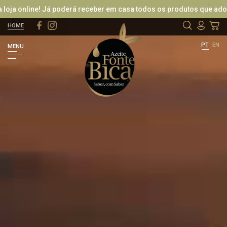
 online! Já poderá receber em casa todos os produtos que adora, e
HOME
LOGIN / REGISTAR
PT
EN
MENU
ENTRAR COM O FACEBOOK
OU
RECUPERAR PASSWORD
CRIAR NOVO CLIENTE