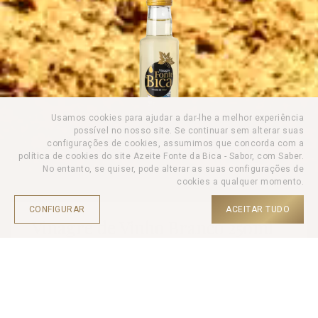
Usamos cookies para ajudar a dar-lhe a melhor experiência
possível no nosso site. Se continuar sem alterar suas
configurações de cookies, assumimos que concorda com a
política de cookies do site Azeite Fonte da Bica - Sabor, com Saber.
No entanto, se quiser, pode alterar as suas configurações de
cookies a qualquer momento.
CONFIGURAR
ACEITAR TUDO
Vinagre de Vinho Branco 250ml
INÍCIO |
PRODUTOS |
VINAGRE |
O Vinagre de Vinho Fonte da Bica é uma escolha refinada para
elevar o sabor das receitas. Produzido cuidadosamente a partir
de vinho selecionado, este vinagre possui um sabor rico e
equilibrado.