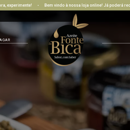
xperimente!
Bem vindo à nossa loja online! Já poderá recebe
LOG
AGAR
REC