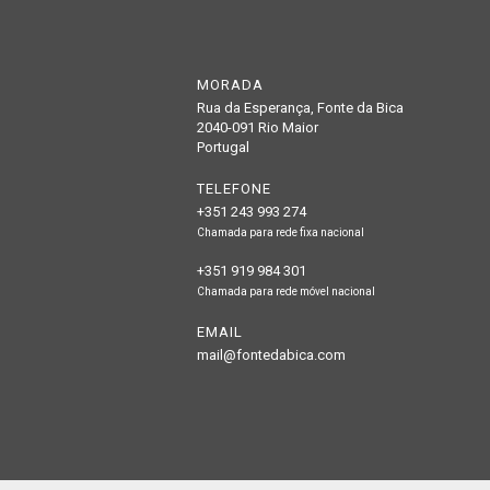
MORADA
Rua da Esperança, Fonte da Bica
2040-091 Rio Maior
Portugal
TELEFONE
+351 243 993 274
Chamada para rede fixa nacional
+351 919 984 301
Chamada para rede móvel nacional
EMAIL
mail@fontedabica.com