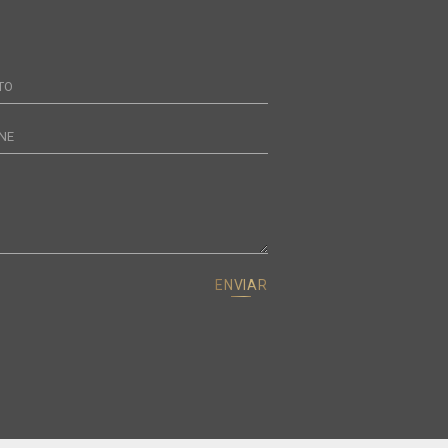
TO
NE
ENVIAR