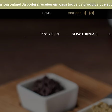
 online! Já poderá receber em casa todos os produtos que adora, e
HOME
SIGA-NOS
PRODUTOS
OLIVOTURISMO
L